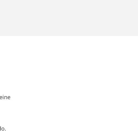
eine
do.