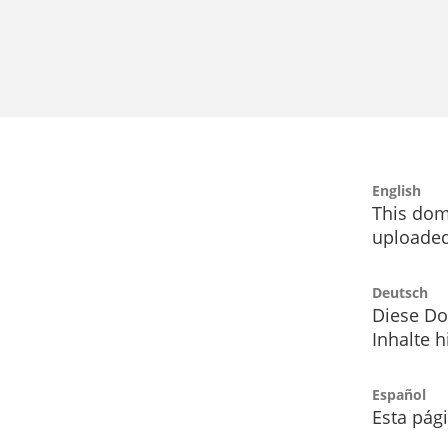
English
This dom
uploaded
Deutsch
Diese Do
Inhalte h
Español
Esta pág